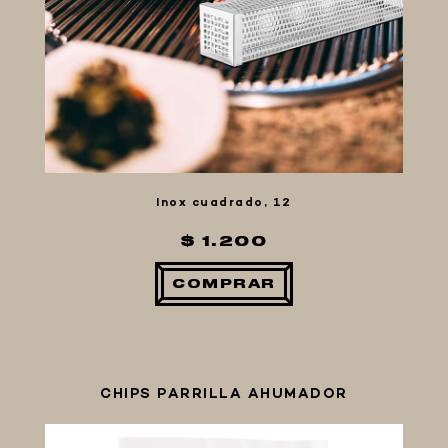
MACERACIÓN Y FILTRADO
FERMENTACIÓN Y MADURADO
COCCIÓN Y MEDICIÓN
CONEXIONES
ENVASADO
GROWLERS
Inox cuadrado, 12
DISPENSADORES DE CERVEZA
$ 1.200
**KEGLAND**
TALOS
COMPRAR
MALTAS
KIT DE MALTAS BIRRA
LÚPULOS
CHIPS PARRILLA AHUMADOR
LEVADURAS
PRODUCTOS QUIMICOS Y ESPECIAS