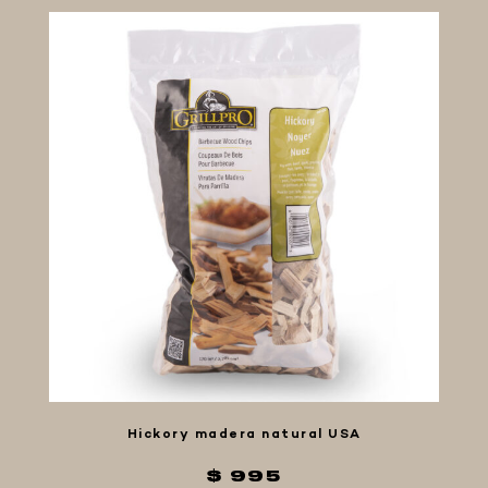
Hickory madera natural USA
$ 995