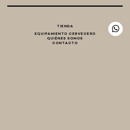
TIENDA
EQUIPAMIENTO CERVECERO
QUIÉNES SOMOS
CONTACTO
Whatsapp
Facebook
Instagram
TIENDA
hola@birraencasa.com
MI CARRO
Guaná 2046
CP 11200
Montevideo, Uruguay