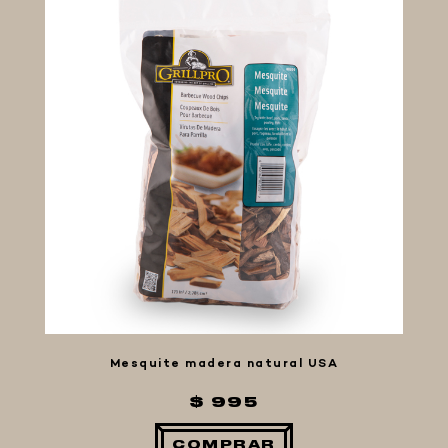
FIVE STAR U.S.A
HORNOS PORTÁTILES PIZZA
NAPOLETANA
MASA MADRE
HARINAS ITALIANAS
HARINAS ARGENTINAS
CAFETERAS Y AFINES
CAFÉ
PARRILLA
BARBACOAS
AHUMADOS
KAMADOS
ACCESORIOS
Mesquite madera natural USA
MERCHANDISING
$ 995
COMPRAR