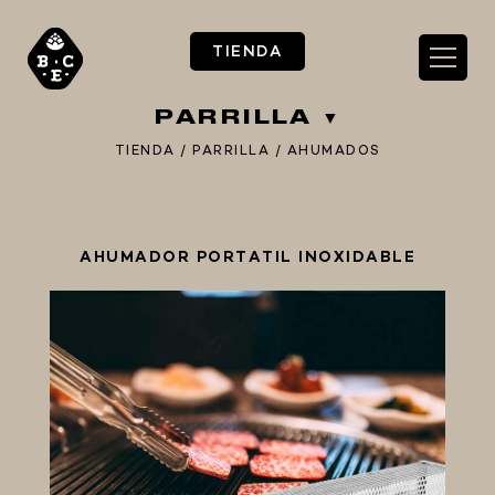
TIENDA
PARRILLA
TIENDA
/
PARRILLA
/
AHUMADOS
** TIENDA ALIMENTARIO BY BEC**
AHUMADOR PORTATIL INOXIDABLE
**PIZZA STORE**
** KIT REGALOS **
TERMOMETROS PROFESIONALES
BARRILES
EQUIPOS ELÉCTRICOS
OLLAS
CARBONATACIÓN Y OXIGENACIÓN