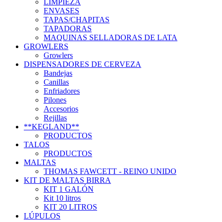
LIMPIEZA
ENVASES
TAPAS/CHAPITAS
TAPADORAS
MAQUINAS SELLADORAS DE LATA
GROWLERS
Growlers
DISPENSADORES DE CERVEZA
Bandejas
Canillas
Enfriadores
Pilones
Accesorios
Rejillas
**KEGLAND**
PRODUCTOS
TALOS
PRODUCTOS
MALTAS
THOMAS FAWCETT - REINO UNIDO
KIT DE MALTAS BIRRA
KIT 1 GALÓN
Kit 10 litros
KIT 20 LITROS
LÚPULOS