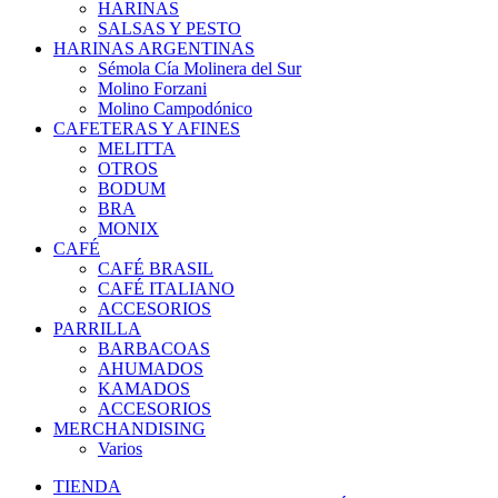
HARINAS
SALSAS Y PESTO
HARINAS ARGENTINAS
Sémola Cía Molinera del Sur
Molino Forzani
Molino Campodónico
CAFETERAS Y AFINES
MELITTA
OTROS
BODUM
BRA
MONIX
CAFÉ
CAFÉ BRASIL
CAFÉ ITALIANO
ACCESORIOS
PARRILLA
BARBACOAS
AHUMADOS
KAMADOS
ACCESORIOS
MERCHANDISING
Varios
TIENDA