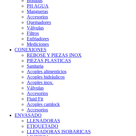
Bombas
PH AGUA
Mangueras
Accesorios
Quemadores
Válvulas
Filtros
Enfriadores
Mediciones
CONEXIONES
REBOSE Y PIEZAS INOX
PIEZAS PLASTICAS
Sanitaria
Acoples alimenticios
Acoples hidráulicos
Acoples inox.
Válvulas
Accesorios
Fluid Fit
Acoples camlock
Accesorios
ENVASADO
LLENADORAS
ETIQUETADO
LLENADORAS ISOBARICAS