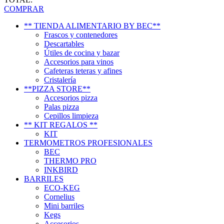
COMPRAR
** TIENDA ALIMENTARIO BY BEC**
Frascos y contenedores
Descartables
Útiles de cocina y bazar
Accesorios para vinos
Cafeteras teteras y afines
Cristalería
**PIZZA STORE**
Accesorios pizza
Palas pizza
Cepillos limpieza
** KIT REGALOS **
KIT
TERMOMETROS PROFESIONALES
BEC
THERMO PRO
INKBIRD
BARRILES
ECO-KEG
Cornelius
Mini barriles
Kegs
Accesorios