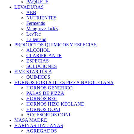
PAQUETE
LEVADURAS
AEB
NUTRIENTES
Fermentis
Mangrove Jack's
LevTec
Lallemand
PRODUCTOS QUIMICOS Y ESPECIAS
ALCOHOL
CLARIFICANTE
ESPECIAS
SOLUCIONES
FIVE STAR U.S.A
QUIMICOS
HORNOS PORTÁTILES PIZZA NAPOLETANA
HORNOS GENERICO
PALAS DE PIZZA
HORNOS BEC
HORNOS HIZO KEGLAND
HORNOS OONI
ACCESORIOS OONI
MASA MADRE
HARINAS ITALIANAS
AGREGADOS