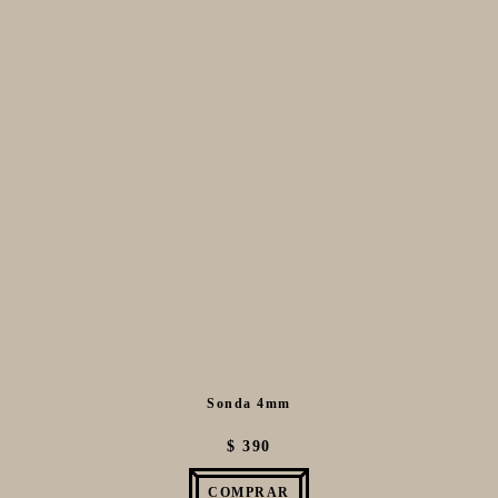
**KEGLAND**
TALOS
MALTAS
KIT DE MALTAS BIRRA
LÚPULOS
LEVADURAS
PRODUCTOS QUIMICOS Y ESPECIAS
FIVE STAR U.S.A
HORNOS PORTÁTILES PIZZA NAPOLETANA
MASA MADRE
HARINAS ITALIANAS
HARINAS ARGENTINAS
Sonda 4mm
CAFETERAS Y AFINES
$ 390
CAFÉ
COMPRAR