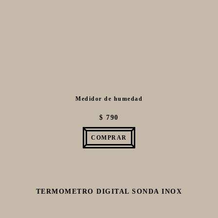
MACERACIÓN Y FILTRADO
FERMENTACIÓN Y MADURADO
COCCIÓN Y MEDICIÓN
TERMOMETROS
BALANZAS
Bombas
PH AGUA
Mangueras
Medidor de humedad
Accesorios
Quemadores
$ 790
Válvulas
Filtros
Enfriadores
COMPRAR
Mediciones
CONEXIONES
ENVASADO
GROWLERS
TERMOMETRO DIGITAL SONDA INOX
DISPENSADORES DE CERVEZA