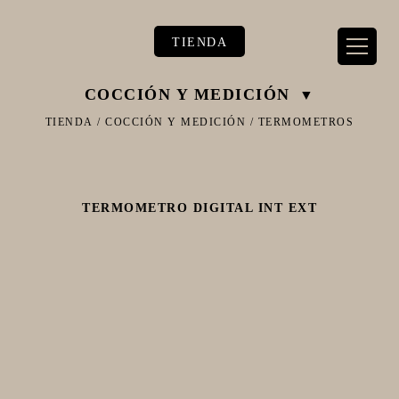
TIENDA
COCCIÓN Y MEDICIÓN
TIENDA
/
COCCIÓN Y MEDICIÓN
/
TERMOMETROS
** TIENDA ALIMENTARIO BY BEC**
TERMOMETRO DIGITAL INT EXT
**PIZZA STORE**
** KIT REGALOS **
TERMOMETROS PROFESIONALES
BARRILES
EQUIPOS ELÉCTRICOS
OLLAS
CARBONATACIÓN Y OXIGENACIÓN