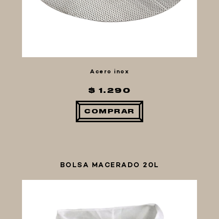
Acero inox
$ 1.290
COMPRAR
BOLSA MACERADO 20L