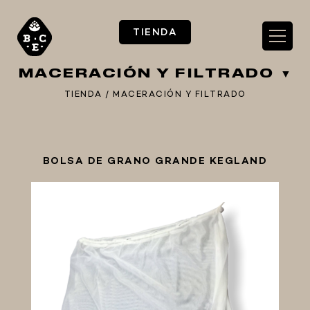
TIENDA
MACERACIÓN Y FILTRADO
TIENDA
/
MACERACIÓN Y FILTRADO
** TIENDA ALIMENTARIO BY BEC**
BOLSA DE GRANO GRANDE KEGLAND
**PIZZA STORE**
** KIT REGALOS **
TERMOMETROS PROFESIONALES
BARRILES
EQUIPOS ELÉCTRICOS
OLLAS
CARBONATACIÓN Y OXIGENACIÓN