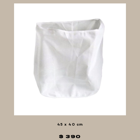
45 x 40 cm
$ 390