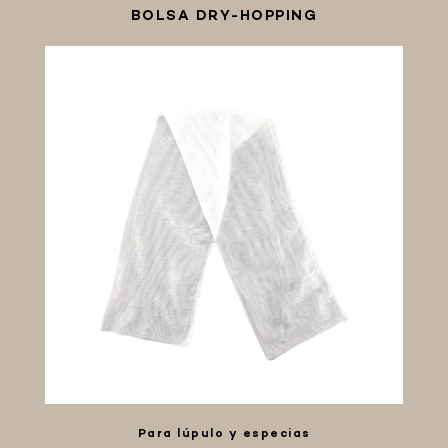
BOLSA DRY-HOPPING
Para lúpulo y especias