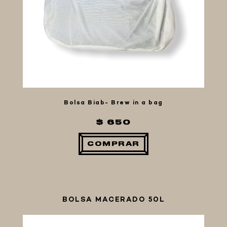
MACERACIÓN Y FILTRADO
BOLSAS DE MACERADO
FALSO FONDO
FERMENTACIÓN Y MADURADO
COCCIÓN Y MEDICIÓN
CONEXIONES
Bolsa Biab- Brew in a bag
ENVASADO
GROWLERS
$ 650
DISPENSADORES DE CERVEZA
COMPRAR
**KEGLAND**
TALOS
MALTAS
BOLSA MACERADO 50L
KIT DE MALTAS BIRRA
LÚPULOS