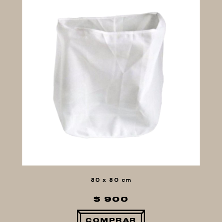
LEVADURAS
PRODUCTOS QUIMICOS Y ESPECIAS
FIVE STAR U.S.A
HORNOS PORTÁTILES PIZZA
NAPOLETANA
MASA MADRE
HARINAS ITALIANAS
HARINAS ARGENTINAS
CAFETERAS Y AFINES
CAFÉ
PARRILLA
MERCHANDISING
80 x 80 cm
$ 900
COMPRAR