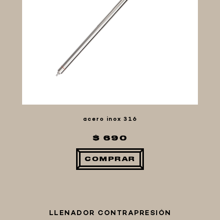
TANQUES CO2
Tubo C02
Accesorios
Llenadoras
Manómetros c02 Reguladores
MACERACIÓN Y FILTRADO
FERMENTACIÓN Y MADURADO
COCCIÓN Y MEDICIÓN
CONEXIONES
acero inox 316
ENVASADO
$ 690
GROWLERS
DISPENSADORES DE CERVEZA
COMPRAR
**KEGLAND**
TALOS
MALTAS
LLENADOR CONTRAPRESIÓN
KIT DE MALTAS BIRRA