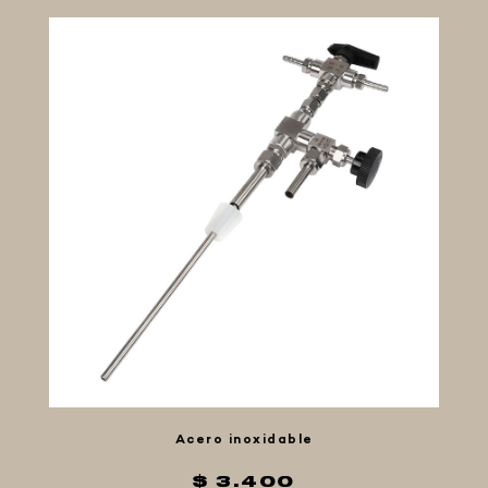
LÚPULOS
LEVADURAS
PRODUCTOS QUIMICOS Y ESPECIAS
FIVE STAR U.S.A
HORNOS PORTÁTILES PIZZA
NAPOLETANA
MASA MADRE
HARINAS ITALIANAS
HARINAS ARGENTINAS
CAFETERAS Y AFINES
CAFÉ
PARRILLA
MERCHANDISING
Acero inoxidable
$ 3.400