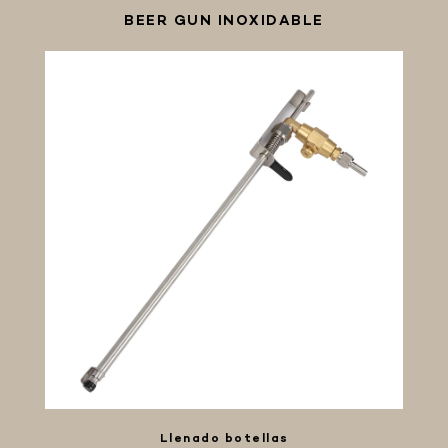
BEER GUN INOXIDABLE
Llenado botellas