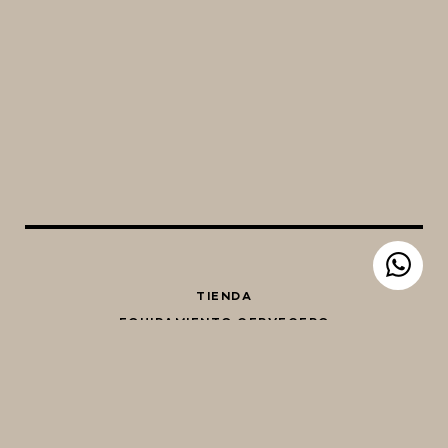
TIENDA
EQUIPAMIENTO CERVECERO
QUIÉNES SOMOS
CONTACTO
Whatsapp
Facebook
Instagram