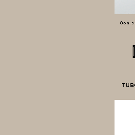
Con c
TUB