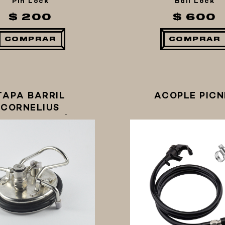
Pin Lock
Ball Lock
$ 200
$ 600
COMPRAR
COMPRAR
TAPA BARRIL
ACOPLE PICN
CORNELIUS
RBONATACIÓN