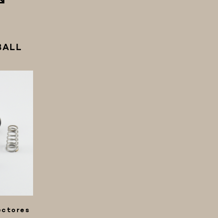
BALL
ectores