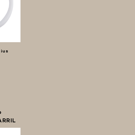
lius
P
ARRIL