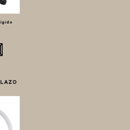
ígido
PLAZO