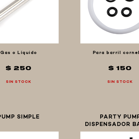
Gas o Líquido
Para barril corne
$ 250
$ 150
SIN STOCK
SIN STOCK
PUMP SIMPLE
PARTY PUM
DISPENSADOR B