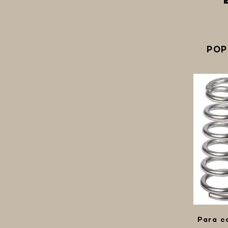
POP
Para c