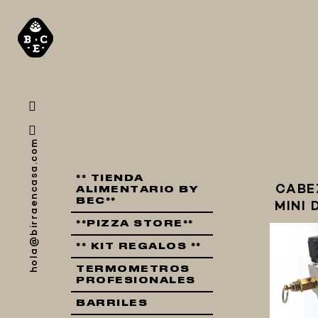
hola@birraencasa.com
** TIENDA
CABE
ALIMENTARIO BY
BEC**
MINI
**PIZZA STORE**
** KIT REGALOS **
TERMOMETROS
PROFESIONALES
BARRILES